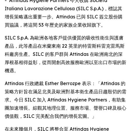
- Attindas Hygiene Partners 今天收購 Società
Italiana Lavorazione Cellulosa (SILC S.p.A.)，標誌其
增長策略邁出重要一步。Attindas 已與 SILC 簽立股份購
買協議，將這間 53 年歷史的家族企業收歸旗下。
SILC S.p.A. 為歐洲各地客戶提供優質的吸收性衛生與護膚
產品，此等產品在米蘭東南 22 英里的特雷斯科雷克雷馬斯
科廠房生產。SILC 的客戶群與 Attindas 在歐洲南北的深
厚根基相得益彰，從而開創高效服務歐洲以至出口市場的新
機遇。
Attindas 行政總裁 Esther Berrozpe 表示：「Attindas 的
策略方針旨在滿足北美及歐洲對基本衛生產品日趨殷切的需
求。今日 SILC 加入 Attindas Hygiene Partners，有助集
團加速增長。綜觀其地理位置、服務市場、聲譽口碑及核心
價值觀，SILC 完美配合我們的增長宏圖。」
在未來幾個月，SILC 將整合至 Attindas Hygiene