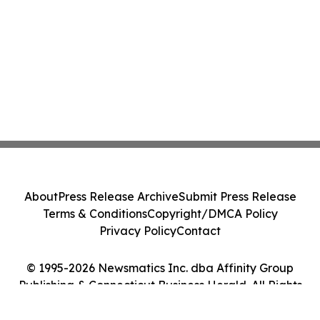
About
Press Release Archive
Submit Press Release
Terms & Conditions
Copyright/DMCA Policy
Privacy Policy
Contact
© 1995-2026 Newsmatics Inc. dba Affinity Group
Publishing & Connecticut Business Herald. All Rights
Reserved.